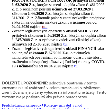
PRÁVA A SOCIÁLNYCH DÁVOK prijatých zákonom
č. 63/2020 Z.z.
, ktorým sa mení a dopĺňa zákon č. 461/2003
Z. z. o sociálnom poistení
účinných od 27.03.2020
a
zákonom č. 66/2020 Z.z.
, ktorým sa dopĺňa zákon č.
311/2001 Z. z. Zákonník práce v znení neskorších predpisov
a ktorým sa dopĺňajú niektoré zákony
s účinnosťou od
04.04.2020
nájdete
tu.
Zoznam
legislatívnych opatrení v oblasti ŠKOLSTVA
prijatých zákonom č. 56/2020 Z.z.
, ktorým sa dopĺňa zákon
č. 245/2008 Z. z. o výchove a vzdelávaní (školský zákon)
účinných od
25.03.2020
nájdete
tu.
Zoznam
legislatívnych opatrení v oblasti FINANCIÍ
ako
boli prijaté
zákonom č. 67/2020 Z.z.,
o niektorých
mimoriadnych opatreniach vo finančnej oblasti v súvislosti
rozšírením nebezpečnej nákazlivej ľudskej choroby COVID-
19
s účinnosťou od 04.04.2020
nájdete
tu.
DÔLEŽITÉ UPOZORNENIE:
Jednotlivé opatrenia v tomto
zozname nie sú uvádzané v celom rozsahu ani v záväznom
znení. Zoznam je určený výlučne na informatívne účely. Tento
zoznam nie je poskytnutý ako právne poradenstvo.
Navigácia
Predchádzajúci príspevok
Konečný užívateľ výhod