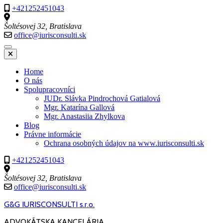
Skočiť
+421252451043
na
obsah
Šoltésovej 32, Bratislava
(stlačte
office@iurisconsulti.sk
Enter)
Home
O nás
Spolupracovníci
JUDr. Slávka Pindrochová Gatialová
Mgr. Katarína Gallová
Mgr. Anastasiia Zhylkova
Blog
Právne informácie
Ochrana osobných údajov na www.iurisconsulti.sk
+421252451043
Šoltésovej 32, Bratislava
office@iurisconsulti.sk
G&G IURISCONSULTI s.r.o.
ADVOKÁTSKA KANCELÁRIA