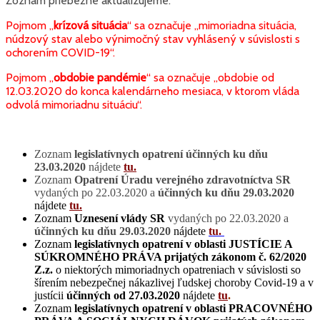
Zoznam priebežne aktualizujeme.
Pojmom „
krízová situácia
“ sa označuje „mimoriadna situácia,
núdzový stav alebo výnimočný stav vyhlásený
v súvislosti s
ochorením COVID-19“.
Pojmom „
obdobie pandémie
“ sa označuje „obdobie od
12.03.2020 do konca kalendárneho mesiaca, v ktorom vláda
odvolá mimoriadnu situáciu“.
Zoznam
legislatívnych opatrení účinných ku dňu
23.03.2020
nájdete
tu.
Zoznam
Opatrení Úradu verejného zdravotníctva SR
vydaných po 22.03.2020 a
účinných ku dňu 29.03.2020
nájdete
tu.
Zoznam
Uznesení vlády SR
vydaných po 22.03.2020 a
účinných ku dňu 29.03.2020
nájdete
tu.
Zoznam
legislatívnych opatrení v oblasti JUSTÍCIE A
SÚKROMNÉHO PRÁVA prijatých zákonom č. 62/2020
Z.z.
o niektorých mimoriadnych opatreniach v súvislosti so
šírením nebezpečnej nákazlivej ľudskej choroby Covid-19 a v
justícii
účinných od 27.03.2020
nájdete
tu
.
Zoznam
legislatívnych opatrení v oblasti PRACOVNÉHO