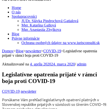
Home
O nás
Spolupracovníci
JUDr. Slávka Pindrochová Gatialová
Mgr. Katarína Gallová
Mgr. Anastasiia Zhylkova
Blog
Právne informácie
Ochrana osobných údajov na www.iurisconsulti.sk
Domov
>
Blog
>
newsletter
>
COVID-19
>
Legislatívne opatrenia
prijaté v rámci boja proti COVID-19
Aktualizované na
4. apríla 2020
24. marca 2020
/
admin
Legislatívne opatrenia prijaté v rámci
boja proti COVID-19
COVID-19
newsletter
Ponúkame Vám prehľad legislatívnych opatrení platných v
Slovenskej republike prijatých v súvislosti so šírením COVID-19.