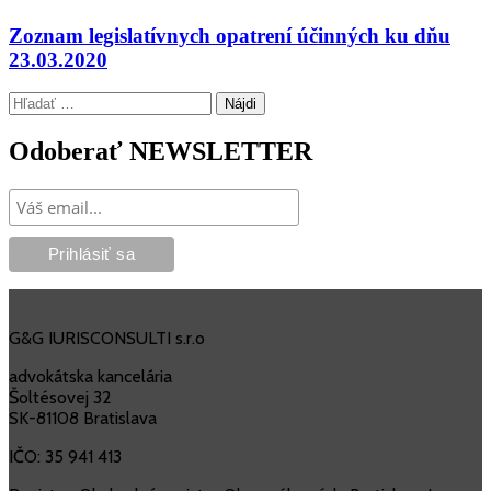
Zoznam legislatívnych opatrení účinných ku dňu
23.03.2020
Hľadať:
Odoberať NEWSLETTER
G&G IURISCONSULTI s.r.o
advokátska kancelária
Šoltésovej 32
SK-81108 Bratislava
IČO: 35 941 413